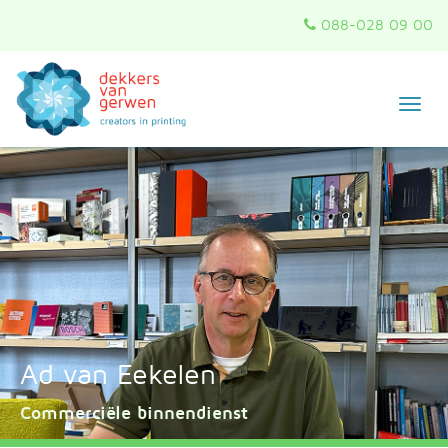
088-028 09 00
Togg
navig
Ad van Eekelen
Commerciële binnendienst